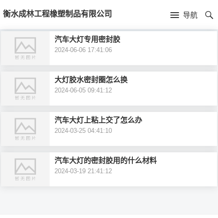
首
衡水成林工程橡塑制品有限公司
导航
页
首
汽车大灯专用密封胶
2024-06-06 17:41:06
页
新
闻
公
大灯胶水密封圈怎么换
2024-06-05 09:41:12
资
司
产
汽车大灯上粘上交了怎么办
讯
简
品
2024-03-25 04:41:10
介
中
汽车大灯的密封胶用的什么材料
心
2024-03-19 21:41:12