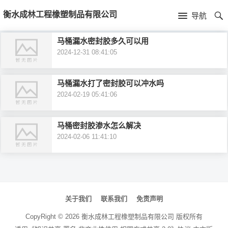
首
衡水成林工程橡塑制品有限公司
导航
页
首
马桶漏水密封胶多久可以用
2024-12-31 08:41:05
页
新
闻
公
马桶漏水打了密封胶可以冲水吗
2024-02-19 05:41:06
资
司
产
马桶密封胶渗水怎么解决
讯
简
品
2024-02-06 11:41:10
介
中
心
文
章
关于我们
联系我们
免责声明
导
CopyRight ©
2026
衡水成林工程橡塑制品有限公司
版权所有
航