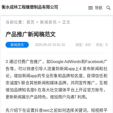
首
衡水成林工程橡塑制品有限公司
导航
页
首
当前位置：
首页
>
新闻资讯
>
正文
页
新
产品推广新闻稿范文
闻
公
新闻资讯
2025-05-03 10:41:10
浏览：433
评论：0
资
司
产
3 通过付费广告推广，如Google AdWords和Facebook广
讯
简
品
告等，可以快速引导人流量到新闻app上4 发布新闻和社
介
中
论，增加新闻app的专业形象和品牌知名度，获得信任和
忠诚度5 联合其他新闻和媒体品牌，共同宣传推广，互相
心
增加品牌知名度6 在各大社交媒体平台上开设官方账号，
更新新闻展示产品特色，增加用户沟通7 利用。
先介绍下在设置抖音seo之前如何选择关键词，短视频平